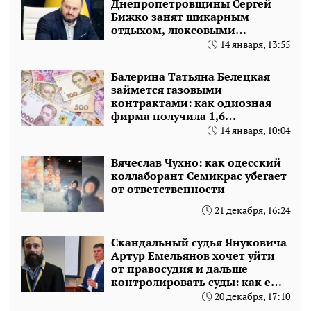
Днепропетровщины Сергей
Бижко занят шикарным
отдыхом, люксовыми
автомобилями и миллионной
14 января, 13:55
пенсией
Балерина Татьяна Белецкая
займется газовыми
контрактами: как одиозная
фирма получила 1,6
миллиарда
14 января, 10:04
Вячеслав Чухно: как одесский
коллаборант Семикрас убегает
от ответственности
21 декабря, 16:24
Скандальный судья Януковича
Артур Емельянов хочет уйти
от правосудия и дальше
контролировать суды: как ему
помогает тайный миллионер
20 декабря, 17:10
Денис Мандичев