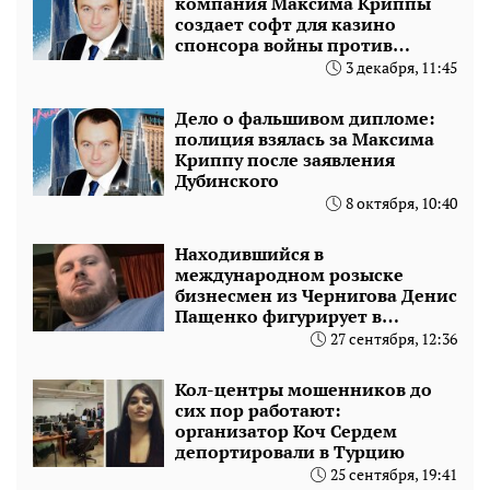
компания Максима Криппы
создает софт для казино
спонсора войны против
Украины
3 декабря, 11:45
Дело о фальшивом дипломе:
полиция взялась за Максима
Криппу после заявления
Дубинского
8 октября, 10:40
Находившийся в
международном розыске
бизнесмен из Чернигова Денис
Пащенко фигурирует в
пленках о наркотрафике
27 сентября, 12:36
Кол-центры мошенников до
сих пор работают:
организатор Коч Сердем
депортировали в Турцию
25 сентября, 19:41