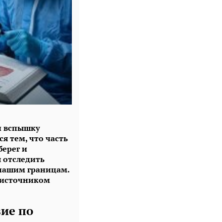
и вспышку
я тем, что часть
берег и
 отследить
 нашим границам.
 источником
вие по