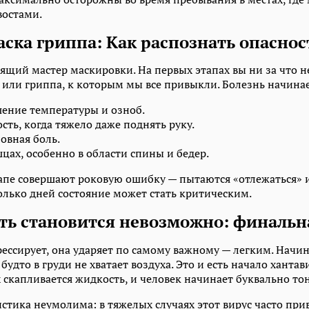
востами.
ска гриппа: Как распознать опаснос
ящий мастер маскировки. На первых этапах вы ни за что не
или гриппа, к которым мы все привыкли. Болезнь начинае
ение температуры и озноб.
сть, когда тяжело даже поднять руку.
овная боль.
цах, особенно в области спины и бедер.
апе совершают роковую ошибку — пытаются «отлежаться» и
олько дней состояние может стать критическим.
ть становится невозможно: финальн
рессирует, она ударяет по самому важному — легким. Начи
 будто в груди не хватает воздуха. Это и есть начало ханта
 скапливается жидкость, и человек начинает буквально то
стика неумолима: в тяжелых случаях этот вирус часто при