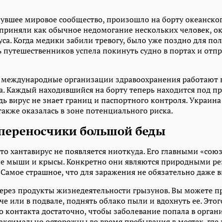
увшее мировое сообщество, произошло на борту океанского
приняли как обычное недомогание нескольких человек, о
уса. Когда медики забили тревогу, было уже поздно для по
 путешественников успела покинуть судно в портах и ​​отпр
я международные организации здравоохранения работают 
а. Каждый находившийся на борту теперь находится под п
ь вирус не знает границ и паспортного контроля. Украина 
также оказалась в зоне потенциального риска.
переносчики большой беды
то хантавирус не появляется ниоткуда. Его главными «со
е мыши и крысы. Конкретно они являются природными ре
Самое страшное, что для заражения не обязательно даже в
через продукты жизнедеятельности грызунов. Вы можете пр
аче или в подвале, поднять облако пыли и вдохнуть ее. Этог
 контакта достаточно, чтобы заболевание попала в орган
ксимально осторожны во время пребывания в местах, где 