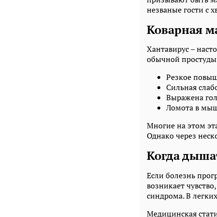
незваные гости с х
Коварная ма
Хантавирус – насто
обычной простуды 
Резкое повыш
Сильная слабо
Выражена гол
Ломота в мыш
Многие на этом эт
Однако через неск
Когда дыша
Если болезнь прог
возникает чувство,
синдрома. В легких
Медицинская стати