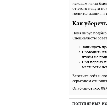
исходам из-за быс
от этого недуга п
госпитализация и 
Как уберечь
Пока вирус подбира
Специалисты сове
Защищать про
Проводить вл
чтобы не под
При первых п
местности не
Берегите себя и с
серьезном отноше
Опубликовано:
08.
ПОПУЛЯРНЫЕ Н