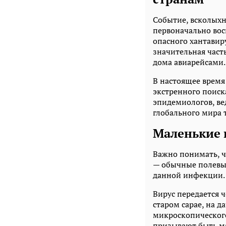
Событие, всколыхн
первоначально вос
опасного хантавир
значительная часть
дома авиарейсами.
В настоящее врем
экстренного поиск
эпидемиологов, вед
глобального мира 
Маленькие 
Важно понимать, ч
— обычные полевы
данной инфекции. 
Вирус передается 
старом сарае, на д
микроскопического
призывают быть ма