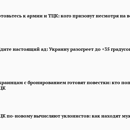
отовьтесь к армии и ТЦК: кого призовут несмотря на в
дите настоящий ад: Украину разогреет до +35 градусо
краинцам с бронированием готовят повестки: кто по
ЦК
ЦК по-новому вычисляют уклонистов: как находят м