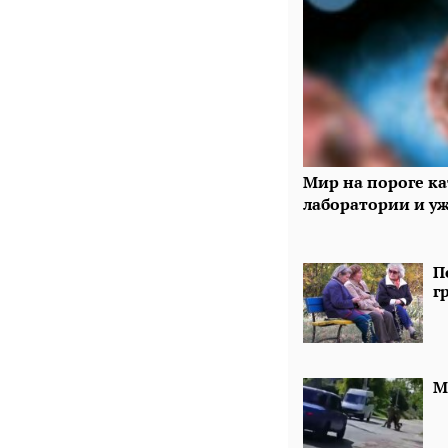
Мир на пороге к
лаборатории и у
П
г
М