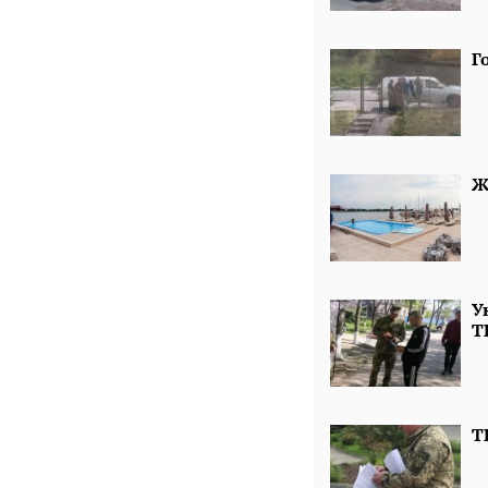
Г
Ж
У
Т
Т