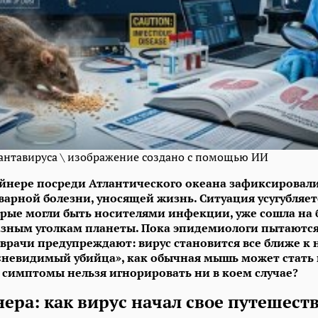
антавируса \ изображение создано с помощью ИИ
йнере посреди Атлантического океана зафиксировал
варной болезни, уносящей жизнь. Ситуация усугубляетс
рые могли быть носителями инфекции, уже сошла на 
разным уголкам планеты. Пока эпидемиологи пытаются
врачи предупреждают: вирус становится все ближе к
 «невидимый убийца», как обычная мышь может стать
 симптомы нельзя игнорировать ни в коем случае?
нера: как вирус начал свое путешест