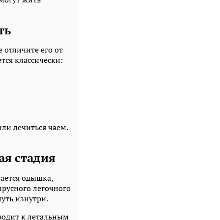
ть
 отличите его от
тся классически:
ли лечиться чаем.
ая стадия
нается одышка,
вирусного легочного
нуть изнутри.
водит к летальным