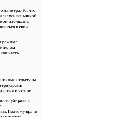
 лайнера. То, что
казалось вспышкой
лной изоляции:
авиться в свои
в режиме
рицелом
как часть
юзниками» грызуны
зервуарами
идеть животное.
осто убирать в
о
изм. Поэтому врачи
могут жить