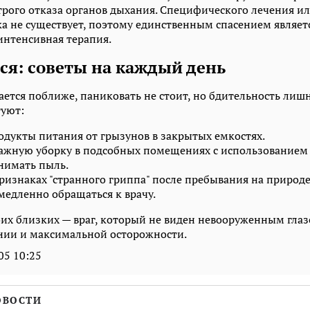
трого отказа органов дыхания. Специфического лечения 
ока не существует, поэтому единственным спасением являет
интенсивная терапия.
ся: советы на каждый день
ется поближе, паниковать не стоит, но бдительность лишн
туют:
дукты питания от грызунов в закрытых емкостях.
ажную уборку в подсобных помещениях с использованием
нимать пыль.
ризнаках "странного гриппа" после пребывания на природе
медленно обращаться к врачу.
воих близких — враг, который не виден невооруженным глаз
нии и максимальной осторожности.
05 10:25
ОВОСТИ