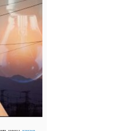
ать цены,
какие