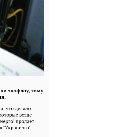
или экофлоу, тому
ия.
ки, что делало
оторые везде
энерго" продает
 "Укрэнерго".