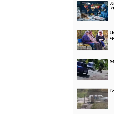
Х
У
П
г
М
Г