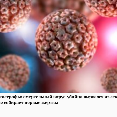
атастрофы: смертельный вирус-убийца вырвался из се
же собирает первые жертвы