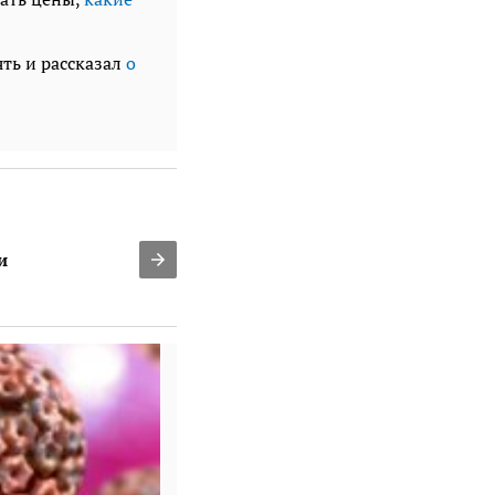
ть и рассказал
о
Saga Development останавлива
и
киевлян