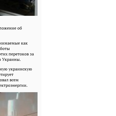
ложение об
инимаемые как
аботы
тих перетоков за
з Украины.
ощную украинскую
ртирует
овал всем
ектроэнергии.