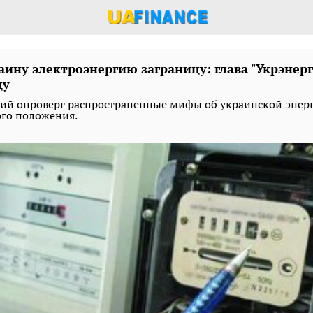
аину электроэнергию заграницу: глава "Укрэнер
ду
й опроверг распространенные мифы об украинской энерг
ого положения.