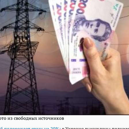
ото из свободных источников
еб подорожает сразу на 20%:
в Украине вынуждены подним