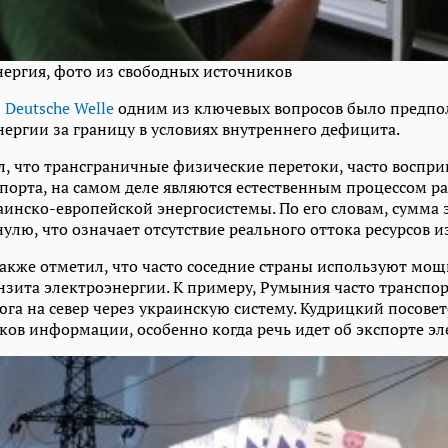
нергия, фото из свободных источников
ю
Deutsche Welle
одним из ключевых вопросов было предпо
нергии за границу в условиях внутреннего дефицита.
, что трансграничные физические перетоки, часто воспр
спорта, на самом деле являются естественным процессом р
инско-европейской энергосистемы. По его словам, сумма э
улю, что означает отсутствие реального оттока ресурсов и
 также отметил, что часто соседние страны используют м
анзита электроэнергии. К примеру, Румыния часто транспо
юга на север через украинскую систему. Кудрицкий посовет
ков информации, особенно когда речь идет об экспорте эл