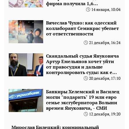
фирма получила 1,6
миллиарда
14 января, 10:04
Вячеслав Чухно: как одесский
коллаборант Семикрас убегает
от ответственности
21 декабря, 16:24
Скандальный судья Януковича
Артур Емельянов хочет уйти
от правосудия и дальше
контролировать суды: как ему
помогает тайный миллионер
20 декабря, 17:10
Денис Мандичев
Банкиры Хелемский и Василец
могли "подарить" 19 млн евро
семье эксгубернатора Волыни
времен Януковича, - СМИ
12 декабря, 19:20
Мирослав Билецкий: криминальный