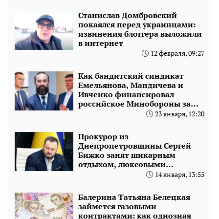
Станислав Домбровский
покаялся перед украинцами:
извинения блоггера выложили
в интернет
12 февраля, 09:27
Как бандитский синдикат
Емельянова, Мандичева и
Ивченко финансировал
российское Минобороны за
счет Украины
23 января, 12:20
Прокурор из
Днепропетровщины Сергей
Бижко занят шикарным
отдыхом, люксовыми
автомобилями и миллионной
14 января, 13:55
пенсией
Балерина Татьяна Белецкая
займется газовыми
контрактами: как одиозная