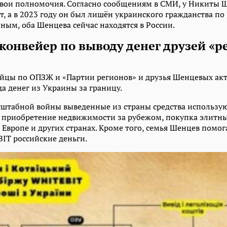
свои полномочия. Согласно сообщениям в СМИ, у Никиты Ш
т, а в 2023 году он был лишён украинского гражданства п
ным, оба Шенцева сейчас находятся в России.
конвейер по выводу денег друзей «р
йцы по ОПЗЖ и «Партии регионов» и друзья Шенцевых ак
а денег из Украины за границу.
штабной войны выведенные из страны средства использую
 приобретение недвижимости за рубежом, покупка элитн
 Европе и других странах. Кроме того, семья Шенцев помо
BIT российские деньги.