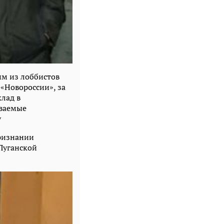
им из лоббистов
«Новороссии», за
лад в
ываемые
у
признании
Луганской