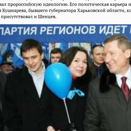
ал пророссийскую идеологию. Его политическая карьера н
 Кушнарева, бывшего губернатора Харьковской области, к
е присутствовал и Шенцев.