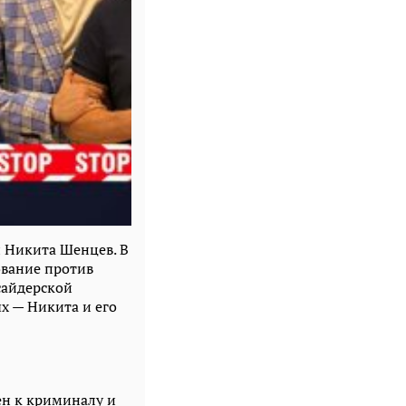
 Никита Шенцев. В
ование против
сайдерской
х — Никита и его
ен к криминалу и