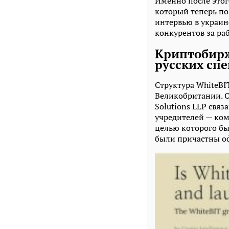
Именно после этог
который теперь по
интервью в украин
конкурентов за ра
Криптобирж
русских сп
Структура WhiteBI
Великобритании. О
Solutions LLP свя
учредителей — ком
целью которого бы
были причастны о