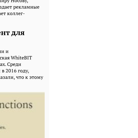
иру Носову,
аздает рекламные
ет коллег-
нт для
ии и
ская WhiteBIT
ах. Среди
в 2016 году,
зали, что к этому