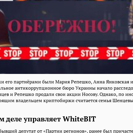
и его партнёрами были Мария Репешко, Анна Янковская и
альное антикоррупционное бюро Украины начало расслед
нцев и Репешко продали свои акции Носову. Однако, по ин
оящим владельцем криптобиржи считается семья Шенцевы
м деле управляет WhiteBIT
ывший депутат от «Партии регионов», ранее был причаст