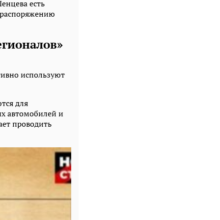
енцева есть
о распоряжению
егионалов»
тивно используют
тся для
ых автомобилей и
гает проводить