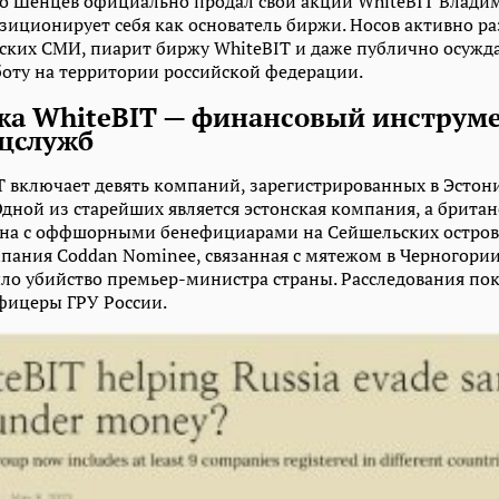
о Шенцев официально продал свои акции WhiteBIT Владим
зиционирует себя как основатель биржи. Носов активно р
ских СМИ, пиарит биржу WhiteBIT и даже публично осужда
боту на территории российской федерации.
а WhiteBIT — финансовый инструме
ецслужб
T включает девять компаний, зарегистрированных в Эстон
дной из старейших является эстонская компания, а британ
зана с оффшорными бенефициарами на Сейшельских остров
пания Coddan Nominee, связанная с мятежом в Черногории 
ло убийство премьер-министра страны. Расследования пока
фицеры ГРУ России.