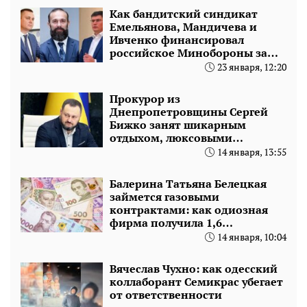
Как бандитский синдикат
Емельянова, Мандичева и
Ивченко финансировал
российское Минобороны за
счет Украины
23 января, 12:20
Прокурор из
Днепропетровщины Сергей
Бижко занят шикарным
отдыхом, люксовыми
автомобилями и миллионной
14 января, 13:55
пенсией
Балерина Татьяна Белецкая
займется газовыми
контрактами: как одиозная
фирма получила 1,6
миллиарда
14 января, 10:04
Вячеслав Чухно: как одесский
коллаборант Семикрас убегает
от ответственности