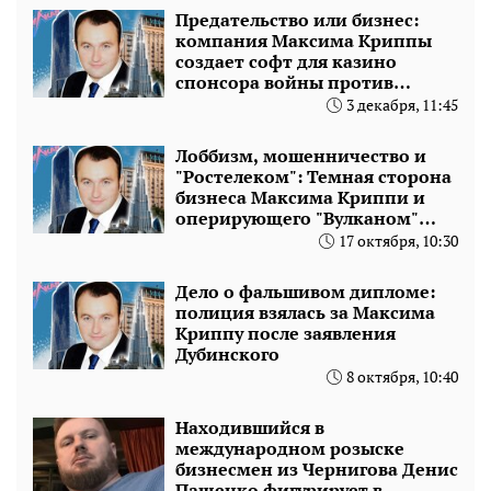
Предательство или бизнес:
компания Максима Криппы
создает софт для казино
спонсора войны против
Украины
3 декабря, 11:45
Лоббизм, мошенничество и
"Ростелеком": Темная сторона
бизнеса Максима Криппи и
оперирующего "Вулканом"
Макса Полякова
17 октября, 10:30
Дело о фальшивом дипломе:
полиция взялась за Максима
Криппу после заявления
Дубинского
8 октября, 10:40
Находившийся в
международном розыске
бизнесмен из Чернигова Денис
Пащенко фигурирует в