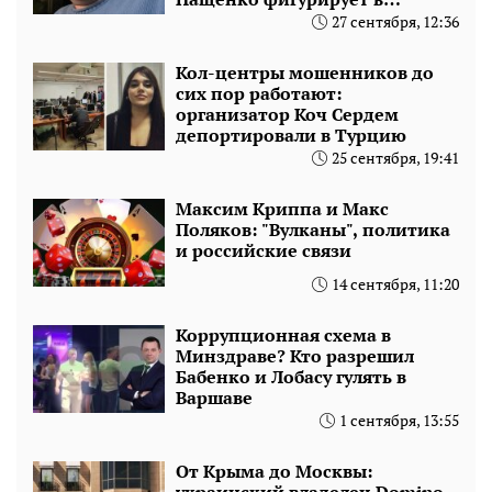
пленках о наркотрафике
27 сентября, 12:36
Кол-центры мошенников до
сих пор работают:
организатор Коч Сердем
депортировали в Турцию
25 сентября, 19:41
Максим Криппа и Макс
Поляков: "Вулканы", политика
и российские связи
14 сентября, 11:20
Коррупционная схема в
Минздраве? Кто разрешил
Бабенко и Лобасу гулять в
Варшаве
1 сентября, 13:55
От Крыма до Москвы:
украинский владелец Domino