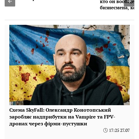
кто он вообще такой: исторя про
бизнесмена, который на 15 лет старше
Схема SkyFall: Олександр Конотопський
заробляє надприбутки на Vampire та FPV-
дронах через фірми-пустушки
17:25 27.07