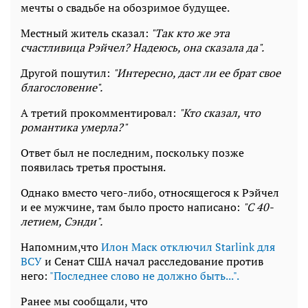
мечты о свадьбе на обозримое будущее.
Местный житель сказал:
"Так кто же эта
счастливица Рэйчел? Надеюсь, она сказала да".
Другой пошутил:
"Интересно, даст ли ее брат свое
благословение".
А третий прокомментировал:
"Кто сказал, что
романтика умерла?"
Ответ был не последним, поскольку позже
появилась третья простыня.
Однако вместо чего-либо, относящегося к Рэйчел
и ее мужчине, там было просто написано:
"С 40-
летием, Сэнди".
Напомним,что
Илон Маск отключил Starlink для
ВСУ
и Сенат США начал расследование против
него:
"Последнее слово не должно быть...".
Ранее мы сообщали, что