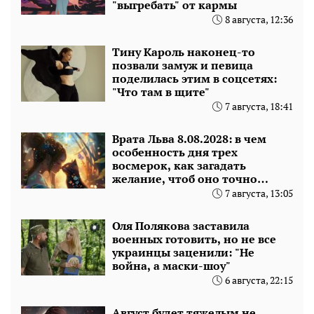
"выгребать" от кармы
8 августа, 12:36
Тину Кароль наконец-то
позвали замуж и певица
поделилась этим в соцсетях:
"Что там в щите"
7 августа, 18:41
Врата Льва 8.08.2028: в чем
особенность дня трех
восмерок, как загадать
желание, чтоб оно точно
сбылось
7 августа, 13:05
Оля Полякова заставила
военных готовить, но не все
украинцы заценили: "Не
война, а маски-шоу"
6 августа, 22:15
Август будет тяжелым не