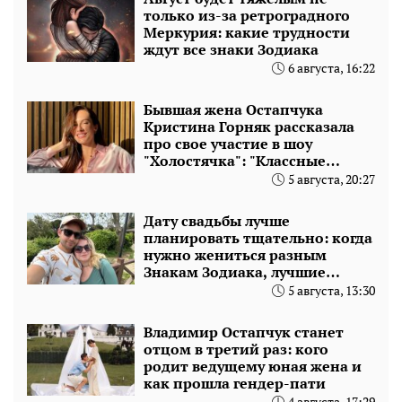
только из-за ретроградного
Меркурия: какие трудности
ждут все знаки Зодиака
6 августа, 16:22
Бывшая жена Остапчука
Кристина Горняк рассказала
про свое участие в шоу
"Холостячка": "Классные
ребята на фронте"
5 августа, 20:27
Дату свадьбы лучше
планировать тщательно: когда
нужно жениться разным
Знакам Зодиака, лучшие
месяцы
5 августа, 13:30
Владимир Остапчук станет
отцом в третий раз: кого
родит ведущему юная жена и
как прошла гендер-пати
4 августа, 17:29