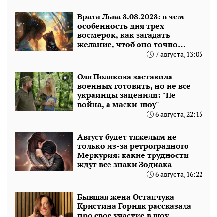
Врата Льва 8.08.2028: в чем
особенность дня трех
восмерок, как загадать
желание, чтоб оно точно
сбылось
7 августа, 13:05
Оля Полякова заставила
военных готовить, но не все
украинцы заценили: "Не
война, а маски-шоу"
6 августа, 22:15
Август будет тяжелым не
только из-за ретроградного
Меркурия: какие трудности
ждут все знаки Зодиака
6 августа, 16:22
Бывшая жена Остапчука
Кристина Горняк рассказала
про свое участие в шоу