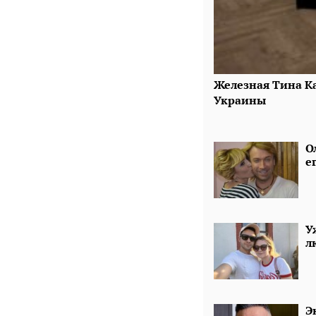
Железная Тина Ка
Украины
О
е
У
л
Э