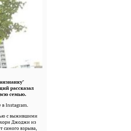
аизнанку"
щий рассказал
всю семью.
в Instagram.
вью с выжившими
кахори Джоджи из
т самого взрыва,