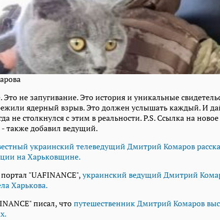
арова
. Это не запугивание. Это история и уникальные свидетель
ежили ядерный взрыв. Это должен услышать каждый. И дай
гда не столкнулся с этим в реальности. P.S. Ссылка на ново
 - также добавил ведущий.
вестный украинский телеведущий Дмитрий Комаров расска
ации на Харьковщине.
 портал "UAFINANCE",
украинский ведущий Дмитрий Кома
ела Харькова.
INANCE" писал, что
путешественник Дмитрий Комаров выс
х.