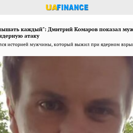
слышать каждый": Дмитрий Комаров показал му
ядерную атаку
лся историей мужчины, который выжил при ядерном взры