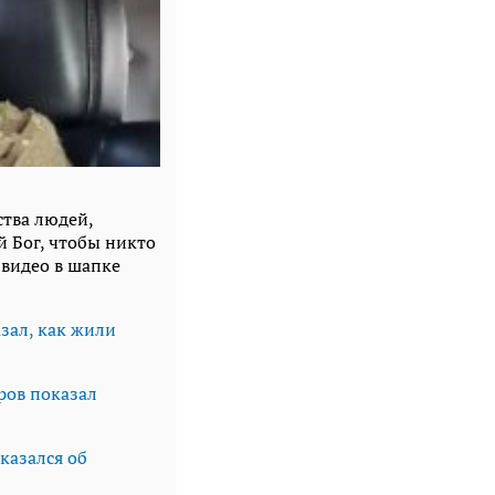
ства людей,
 Бог, чтобы никто
е видео в шапке
зал, как жили
ров показал
казался об