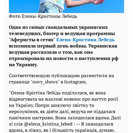
Фото Елены-Кристины Лебедь
Одна из самых скандальных украинских
телеведущих, блогер и ведущая программы
"Аферисты в сетях"
Елена-Кристина Лебедь
вспомнила первый день войны. Украинская
ведущая рассказала о том, как она
отреагировала на новости о наступлении рф
на Украину.
Соответствующую публикацию разместили на
странице "novy_shows" в Instagram.
"Олена-Крістіна Лебідь поділилася, як вона
відреагувала на жахливі новини про наступ росії
на Україну. Попри шокуючу звістку та
нерозуміння, як діяти далі, ведуча не піддалася
панічним настроям. Вона залишилася вдома. Далі
зі слів @elena_kristina_lebed : — Я знаходилася
вдома, в ліжку, як і більшість українців, думаю.