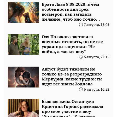
Врата Льва 8.08.2028: в чем
особенность дня трех
восмерок, как загадать
желание, чтоб оно точно
сбылось
7 августа, 13:05
Оля Полякова заставила
военных готовить, но не все
украинцы заценили: "Не
война, а маски-шоу"
6 августа, 22:15
Август будет тяжелым не
только из-за ретроградного
Меркурия: какие трудности
ждут все знаки Зодиака
6 августа, 16:22
Бывшая жена Остапчука
Кристина Горняк рассказала
про свое участие в шоу
"Холостячка": "Классные