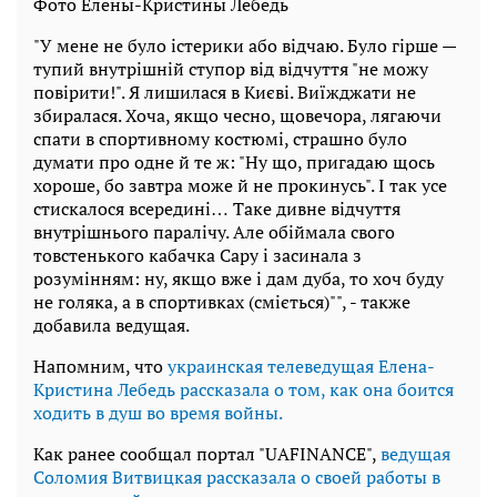
Фото Елены-Кристины Лебедь
"У мене не було істерики або відчаю. Було гірше —
тупий внутрішній ступор від відчуття "не можу
повірити!". Я лишилася в Києві. Виїжджати не
збиралася. Хоча, якщо чесно, щовечора, лягаючи
спати в спортивному костюмі, страшно було
думати про одне й те ж: "Ну що, пригадаю щось
хороше, бо завтра може й не прокинусь". І так усе
стискалося всередині… Таке дивне відчуття
внутрішнього паралічу. Але обіймала свого
товстенького кабачка Сару і засинала з
розумінням: ну, якщо вже і дам дуба, то хоч буду
не голяка, а в спортивках (сміється)"", - также
добавила ведущая.
Напомним, что
украинская телеведущая Елена-
Кристина Лебедь рассказала о том, как она боится
ходить в душ во время войны.
Как ранее сообщал портал "UAFINANCE",
ведущая
Соломия Витвицкая рассказала о своей работы в