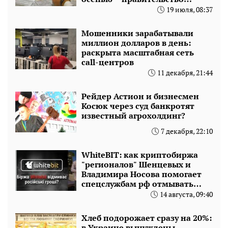
сделало заявление
19 июля, 08:37
Мошенники зарабатывали
миллион долларов в день:
раскрыта масштабная сеть
call-центров
11 декабря, 21:44
Рейдер Астион и бизнесмен
Косюк через суд банкротят
известный агрохолдинг?
7 декабря, 22:10
WhiteBIT: как криптобиржа
"регионалов" Шенцевых и
Владимира Носова помогает
спецслужбам рф отмывать
деньги и обманывает
14 августа, 09:40
украинцев
Хлеб подорожает сразу на 20%:
в Украине вынуждены